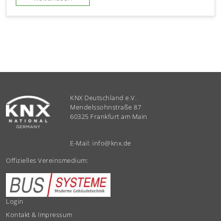
KNX Deutschland e.V.
Mendelssohnstraße 87
60325 Frankfurt am Main
E-Mail:
info
@
knx.de
Offizielles Vereinsmedium:
Login
Kontakt & Impressum