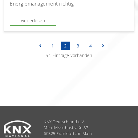
Energiemanagement richtig
weiterlesen
vorherige
nächste
1
2
3
4
Seite
Seite
54 Einträge vorhanden
KNX Deutschland e.V.
Mendelssohnstraße 87
60325 Frankfurt am Main