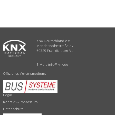
KNX Deutschland e.V.
Mendelssohnstraße 87
60325 Frankfurt am Main
E-Mail:
info
@
knx.de
Offizielles Vereinsmedium:
Login
Kontakt & Impressum
Datenschutz