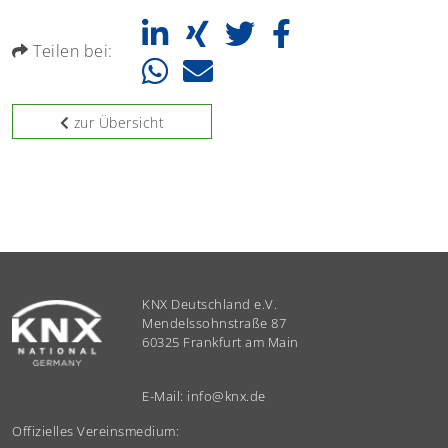
Teilen bei:
zur Übersicht
KNX Deutschland e.V.
Mendelssohnstraße 87
60325 Frankfurt am Main
E-Mail:
info
@
knx.de
Offizielles Vereinsmedium: